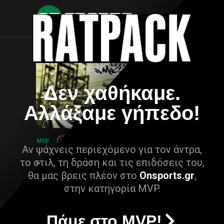
Δεν χαθήκαμε.
Αλλάξαμε γήπεδο!
Αν ψάχνεις περιεχόμενο για τον άντρα,
το στιλ, τη δράση και τις επιδόσεις του,
θα μας βρεις πλέον στο
Onsports.gr
,
στην κατηγορία MVP.
Πάμε στο MVP!