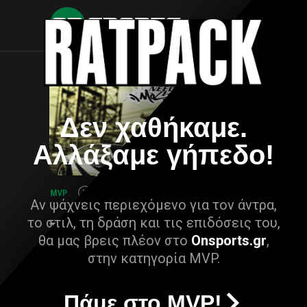
Δεν χαθήκαμε.
Αλλάξαμε γήπεδο!
Αν ψάχνεις περιεχόμενο για τον άντρα,
το στιλ, τη δράση και τις επιδόσεις του,
θα μας βρεις πλέον στο
Onsports.gr
,
στην κατηγορία MVP.
Πάμε στο MVP!