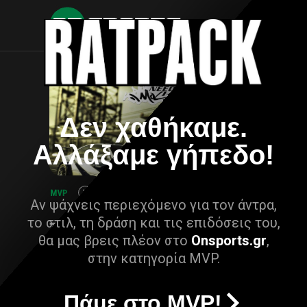
Δεν χαθήκαμε.
Αλλάξαμε γήπεδο!
Αν ψάχνεις περιεχόμενο για τον άντρα,
το στιλ, τη δράση και τις επιδόσεις του,
θα μας βρεις πλέον στο
Onsports.gr
,
στην κατηγορία MVP.
Πάμε στο MVP!