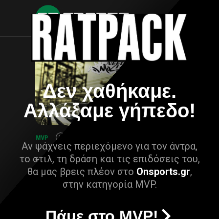
Δεν χαθήκαμε.
Αλλάξαμε γήπεδο!
Αν ψάχνεις περιεχόμενο για τον άντρα,
το στιλ, τη δράση και τις επιδόσεις του,
θα μας βρεις πλέον στο
Onsports.gr
,
στην κατηγορία MVP.
Πάμε στο MVP!