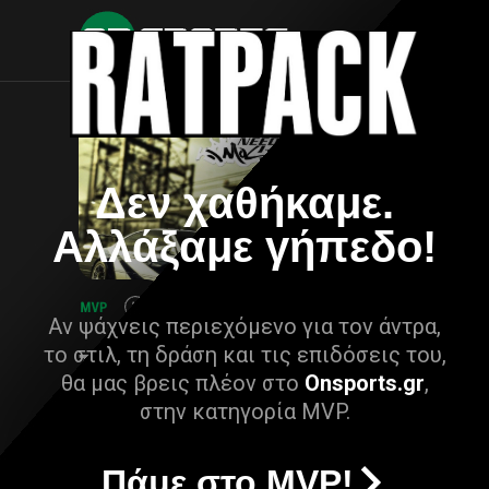
Δεν χαθήκαμε.
Αλλάξαμε γήπεδο!
Αν ψάχνεις περιεχόμενο για τον άντρα,
το στιλ, τη δράση και τις επιδόσεις του,
θα μας βρεις πλέον στο
Onsports.gr
,
στην κατηγορία MVP.
Πάμε στο MVP!